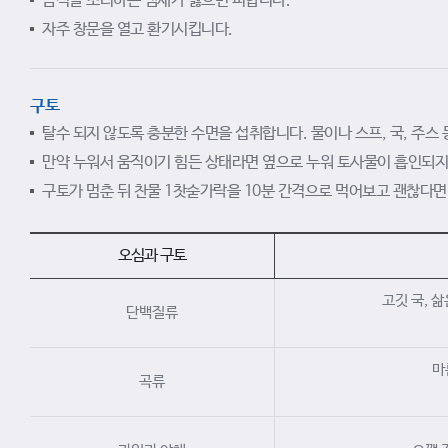
음식을 조리하는 냄새가 싫으면 피합니다.
자주 창문을 열고 환기시킵니다.
구토
탈수 되지 않도록 충분한 수면을 섭취합니다. 물이나 스프, 국, 주스
만약 누워서 움직이기 힘든 상태라면 옆으로 누워 토사물이 흡인되지
구토가 멈춘 뒤 찬물 1찻숟가락을 10분 간격으로 먹어보고 괜찮다면
오심과 구토
고깃 국, 삶
단백질류
마
곡류