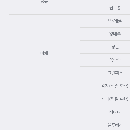
콩류
잠두콩
브로콜리
양배추
당근
야채
옥수수
그린피스
감자(껍질 포함)
사과(껍질 포함)
바나나
블루베리