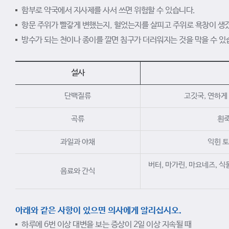
함부로 약국에서 지사제를 사서 쓰면 위험할 수 있습니다.
항문 주위가 빨갛게 변했는지, 헐었는지를 살피고 주위로 욕창이 생
방수가 되는 천이나 종이를 깔면 침구가 더러워지는 것을 막을 수 있
설사
단백질류
고깃국, 연하게 
곡류
흰죽
과일과 야채
익힌 토
버터, 마가린, 마요네즈, 식물
음료와 간식
아래와 같은 사항이 있으면 의사에게 알리십시오.
하루에 6번 이상 대변을 보는 증상이 2일 이상 지속될 때