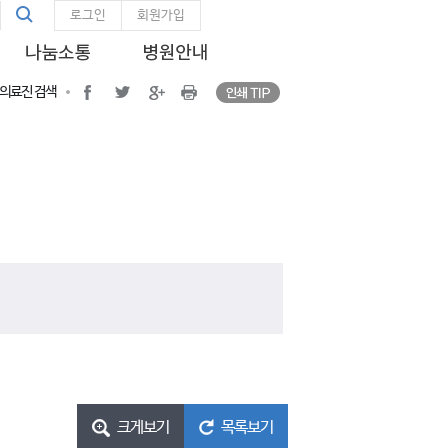
통
인쇄 TIP
통합검색
facebook
twitter
google plus
Print
로그인
회원가입
합
검
색
인쇄 TIP
facebook
twitter
google plus
프린트
의료진 검색
크게보기
목록보기