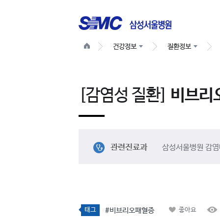
건강정보
질환정보
[감염성 질환]
비브리
관련진료과
삼성서울병원 감염
태그
#비브리오패혈증
좋아요