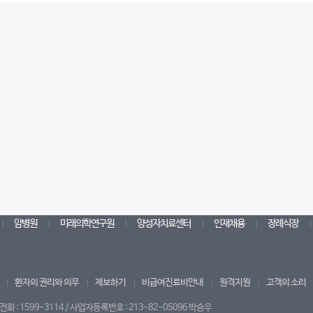
암병원
미래의학연구원
양성자치료센터
인재채용
장례식장
환자의 권리와 의무
제보하기
비급여진료비안내
원격지원
고객의 소리
 : 1599-3114 / 사업자등록번호 : 213-82-05096 박승우