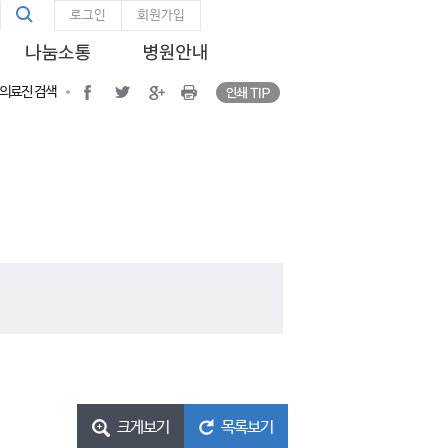
통
인쇄 TIP
통합검색
facebook
twitter
google plus
Print
로그인
회원가입
합
검
색
인쇄 TIP
facebook
twitter
google plus
프린트
의료진 검색
크게보기
목록보기