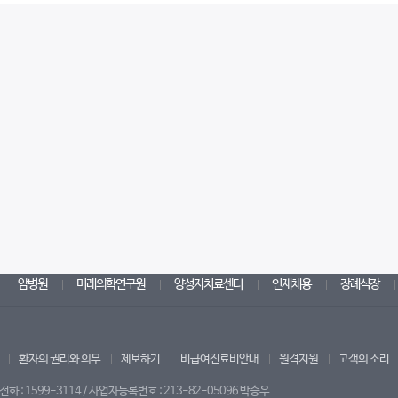
암병원
미래의학연구원
양성자치료센터
인재채용
장례식장
환자의 권리와 의무
제보하기
비급여진료비안내
원격지원
고객의 소리
 : 1599-3114 / 사업자등록번호 : 213-82-05096 박승우