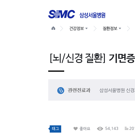
건강정보
질환정보
[뇌/신경 질환]
기면증
관련진료과
삼성서울병원 신경
태그
좋아요
54,143
20