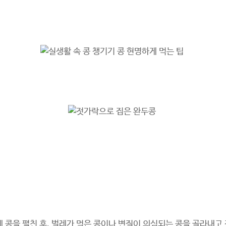
 콩을 펼친 후, 벌레가 먹은 콩이나 변질이 의심되는 콩을 골라내고