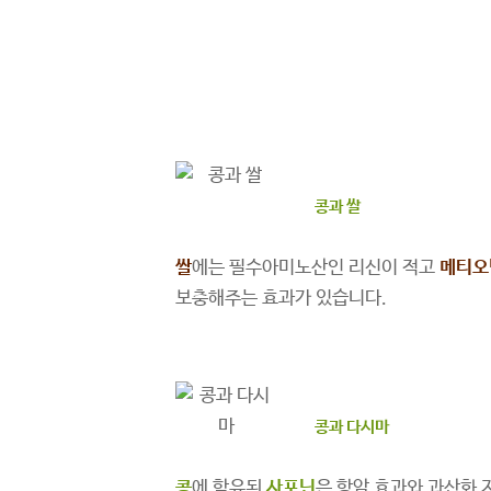
콩과 쌀
쌀
에는 필수아미노산인 리신이 적고
메티오
보충해주는 효과가 있습니다.
콩과 다시마
콩
에 함유된
사포닌
은 항암 효과와 과산화 