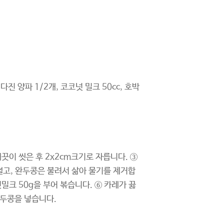
다진 양파 1/2개, 코코넛 밀크 50cc, 호박
끗이 씻은 후 2x2cm크기로 자릅니다. ③
썰고, 완두콩은 불려서 삶아 물기를 제거합
밀크 50g을 부어 볶습니다. ⑥ 카레가 끓
완두콩을 넣습니다.