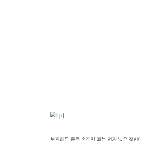
보관해둔 콩을 손질할 때는 먼저 넓은 쟁반에