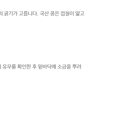
의 굵기가 고릅니다. 국산 콩은 껍질이 얇고
의 유무를 확인한 후 밑바닥에 소금을 뿌려