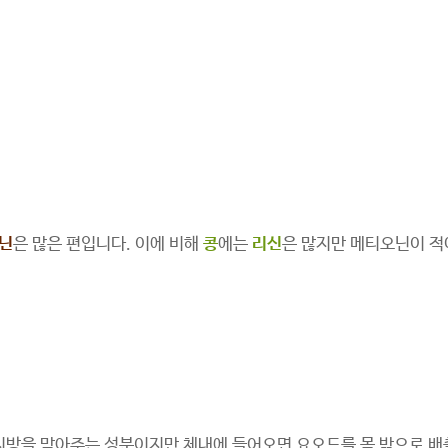
닌
은 많은 편입니다. 이에 비해
콩
에는
리신
은 많지만 메티오닌이 적
지방을 막아주는 성분이지만 체내에 들어오면 요오드를 몸 밖으로 배