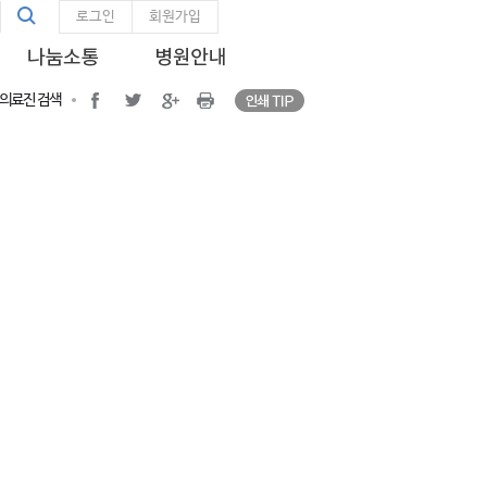
통
인쇄 TIP
통합검색
facebook
twitter
google plus
Print
로그인
회원가입
합
검
색
인쇄 TIP
facebook
twitter
google plus
프린트
의료진 검색