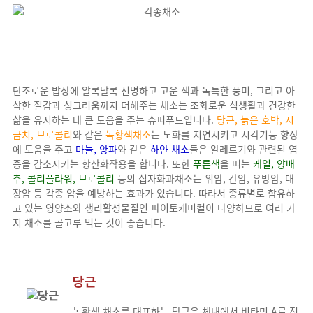
단조로운 밥상에 알록달록 선명하고 고운 색과 독특한 풍미, 그리고 아
삭한 질감과 싱그러움까지 더해주는 채소는 조화로운 식생활과 건강한
삶을 유지하는 데 큰 도움을 주는 슈퍼푸드입니다.
당근, 늙은 호박, 시
금치, 브로콜리
와 같은
녹황색채소
는 노화를 지연시키고 시각기능 향상
에 도움을 주고
마늘, 양파
와 같은
하얀 채소
들은 알레르기와 관련된 염
증을 감소시키는 항산화작용을 합니다. 또한
푸른색
을 띠는
케일, 양배
추, 콜리플라워, 브로콜리
등의 십자화과채소는 위암, 간암, 유방암, 대
장암 등 각종 암을 예방하는 효과가 있습니다. 따라서 종류별로 함유하
고 있는 영양소와 생리활성물질인 파이토케미컬이 다양하므로 여러 가
지 채소를 골고루 먹는 것이 좋습니다.
당근
녹황색 채소를 대표하는 당근은 체내에서 비타민 A로 전