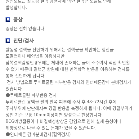
원인으로는 활동성 결핵 감염자에 의한 결핵균 노출로 인해
발생합니다.
증상
증상은 전혀 없습니다.
진단/검사
활동성 결핵을 진단하기 위해서는 결핵균을 확인하는 항산균
도말법이나 배양법을 이용하지만
잠복결핵감염인경우에는 체내에 존재하는 균이 소수여서 직접 확인할
수 없기 때문에 결핵균 항원에 대한 면역학적 반응을 이용하는 검사를
통해 진단하게 됩니다.
검사 방법으로 투베르쿨린 피부반응 검사와 인터페론감마 분비검사가
있습니다.
●투베르쿨린 피부반응 검사
투베르쿨린 용액을 팔의 안쪽 피부에 주사 후 48~72시간 후에
주사부위에 단단해지는 경결 반응을 측정하게 됩니다. 이때 경결부위가
성인 기준 보통 10mm이상이면 양성으로 판정합니다.
BCG예방접종이나 비결핵성항상균 감염으로 인해 실제 음성이나
위양성으로 나올 수 있는 문제가 있을 수 있습니다.
●인터페론 감마분비검사(혈액검사)