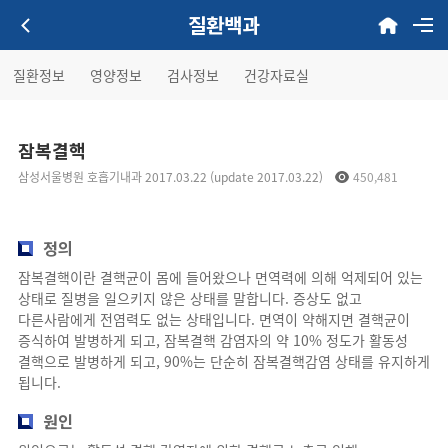
질환백과
질환정보
영양정보
검사정보
건강자료실
잠복결핵
삼성서울병원 호흡기내과 2017.03.22 (update 2017.03.22)
450,481
정의
잠복결핵이란 결핵균이 몸에 들어왔으나 면역력에 의해 억제되어 있는
상태로 질병을 일으키지 않은 상태를 말합니다. 증상도 없고
다른사람에게 전염력도 없는 상태입니다. 면역이 약해지면 결핵균이
증식하여 발병하게 되고, 잠복결핵 감염자의 약 10% 정도가 활동성
결핵으로 발병하게 되고, 90%는 단순히 잠복결핵감염 상태를 유지하게
됩니다.
원인