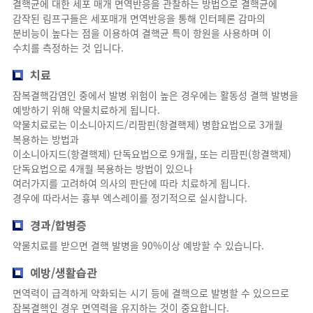
결핵균에 대한 세포 매개 면역반응을 관찰하는 방법으로 결핵균에
감작된 림프구들은 세포매개 면역반응을 통해 인터페론 감마의
분비능이 높다는 점을 이용하여 결핵균 특이 항원을 사용하며 이
수치를 측정하는 것 입니다.
치료
잠복결핵감염인 중에서 발병 위험이 높은 경우에는 활동성 결핵 발병을
예방하기 위해 약물치료하게 됩니다.
약물치료로는 이소니아지드/리팜핀(항결핵제) 병합요법으로 3개월
복용하는 방법과
이소니아지드(항결핵제) 단독요법으로 9개월, 또는 리팜핀(항결핵제)
단독요법으로 4개월 복용하는 방법이 있으나
여러가지를 고려하여 의사의 판단에 따라 치료하게 됩니다.
경우에 따라서는 흉부 엑스레이를 정기적으로 실시합니다.
경과/합병증
약물치료를 받으면 결핵 발병을 90%이상 예방할 수 있습니다.
예방/생활습관
면역력이 급격하게 약화되는 시기 등에 결핵으로 발병할 수 있으므로
잠복결핵인 경우 면역력을 유지하는 것이 중요합니다.