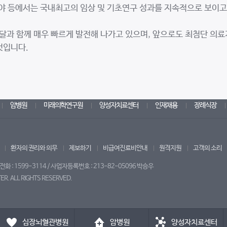
분야 등에서는 국내최고의 임상 및 기초연구 성과를 지속적으로 보이고
달과 함께 매우 빠르게 발전해 나가고 있으며, 앞으로도 최첨단 의
것입니다.
암병원
미래의학연구원
양성자치료센터
인재채용
장례식장
환자의 권리와 의무
제보하기
비급여진료비안내
원격지원
고객의 소리
 : 1599-3114 / 사업자등록번호 : 213-82-05096 박승우
R. ALL RIGHTS RESERVED.
심장뇌혈관병원
암병원
양성자치료센터