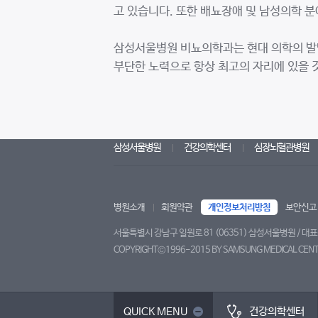
고 있습니다. 또한 배뇨장애 및 남성의학 
삼성서울병원 비뇨의학과는 현대 의학의 발
부단한 노력으로 항상 최고의 자리에 있을 
삼성서울병원
건강의학센터
심장뇌혈관병원
병원소개
회원약관
개인정보처리방침
보안신고
서울특별시 강남구 일원로 81 (06351) 삼성서울병원 / 대표전화
COPYRIGHT©1996-2015 BY SAMSUNG MEDICAL CENTE
트위터
페이스북
블로그
유튜브
건강의학센터
QUICK MENU