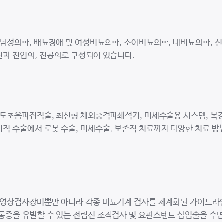
성의학, 배뇨장애 및 여성비뇨의학, 소아비뇨의학, 내비뇨의학, 신
진과 전임의, 전공의로 구성되어 있습니다.
도초음파집적술, 최신형 체외충격파쇄석기, 미세수술용 시스템, 복
치적 수술에서 로봇 수술, 미세수술, 보존적 치료까지 다양한 치료 
T 등의 영상검사장비뿐만 아니라 각종 비뇨기계 검사를 체계화된 가이
 통증을 유발할 수 있는 전립선 조직검사 및 요관스텐트 삽입술을 수면