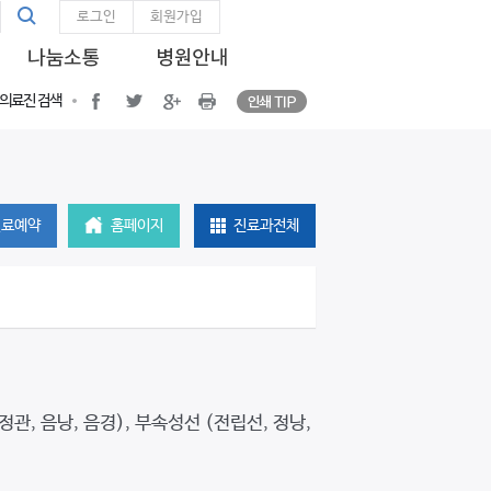
통
인쇄 TIP
통합검색
facebook
twitter
google plus
Print
로그인
회원가입
합
검
색
인쇄 TIP
facebook
twitter
google plus
프린트
의료진 검색
진료예약
홈페이지
진료과전체
관, 음낭, 음경), 부속성선 (전립선, 정낭,