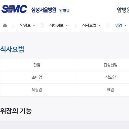
글
로
암병원
벌
암정보
식이정보
식사요법
위암
네
비
게
식사요법
이
션
간암
갑상선암
소아암
식도암
췌장암
폐암
위장의 기능