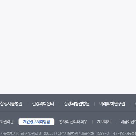
삼성서울병원
건강의학센터
심장뇌혈관병원
미래의학연구원
회원약관
개인정보처리방침
환자의 권리와 의무
제보하기
비급여진
서울특별시 강남구 일원로 81 (06351) 삼성서울병원 / 대표전화 : 1599-3114 / 사업자등록번