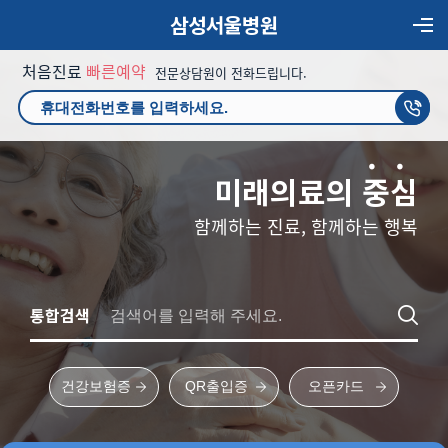
삼성서울병원
처음진료
빠른예약
전문상담원이 전화드립니다.
미래의료의
중
심
함께하는 진료, 함께하는 행복
통합검색
건강보험증
QR출입증
오픈카드