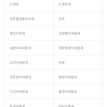
신경과
신경외과
심장혈관흉부외과
안과
영상의학과
간담췌외과분과
내분비외과분과
대장항문외과분과
소아외과분과
외과
위장관외과분과
유방외과분과
이식외과분과
혈관외과분과
응급의학과
이비인후과