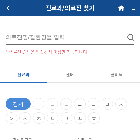
진료과/의료진 찾기
* 의료진 검색은 임상강사 이상만 가능합니다.
진료과
센터
클리닉
전체
ㄱ
ㄴ
ㄷ
ㄹ
ㅁ
ㅂ
ㅅ
ㅇ
ㅈ
ㅊ
ㅌ
ㅋ
ㅍ
ㅎ
가정의학과
감염내과